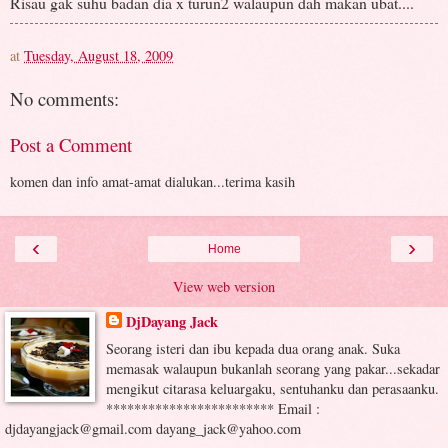
Risau gak suhu badan dia x turun2 walaupun dah makan ubat....
at
Tuesday, August 18, 2009
No comments:
Post a Comment
komen dan info amat-amat dialukan...terima kasih
‹
›
Home
View web version
DjDayang Jack
Seorang isteri dan ibu kepada dua orang anak. Suka
memasak walaupun bukanlah seorang yang pakar...sekadar
mengikut citarasa keluargaku, sentuhanku dan perasaanku.
************************ Email :
djdayangjack@gmail.com dayang_jack@yahoo.com