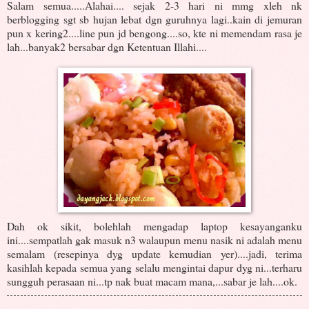
Salam semua.....Alahai.... sejak 2-3 hari ni mmg xleh nk
berblogging sgt sb hujan lebat dgn guruhnya lagi..kain di jemuran
pun x kering2....line pun jd bengong....so, kte ni memendam rasa je
lah...banyak2 bersabar dgn Ketentuan Illahi....
Dah ok sikit, bolehlah mengadap laptop kesayanganku
ini....sempatlah gak masuk n3 walaupun menu nasik ni adalah menu
semalam (resepinya dyg update kemudian yer)....jadi, terima
kasihlah kepada semua yang selalu mengintai dapur dyg ni...terharu
sungguh perasaan ni...tp nak buat macam mana,...sabar je lah....ok.